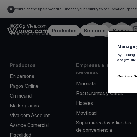
You're on the Spain website. Choose your country to see location-specif
©2026 Viva.com
Facebook
X
LinkedIn
I
Link to the homepage
Productos
Sectores
Socios
Todos los derechos reservados
Manage y
By clicking 
analyze site
Productos
Empresas a las que
servimos
En persona
Cookies S
Minorista
Pagos Online
Restaurantes y Cafés
Omnicanal
Hoteles
Marketplaces
Movilidad
Viva.com Account
Supermercados y tiendas
Avance Comercial
de conveniencia
Fiscalidad