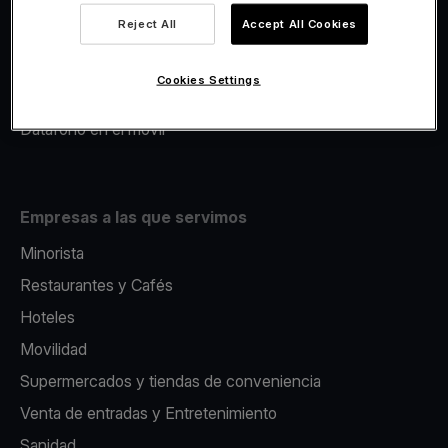
Viva.com Account
Reject All
Accept All Cookies
Avance Comercial
Fiscalidad
Cookies Settings
Emisión
Datáfono en el movil
Empresas a las que servimos
Minorista
Restaurantes y Cafés
Hoteles
Movilidad
Supermercados y tiendas de conveniencia
Venta de entradas y Entretenimiento
Sanidad