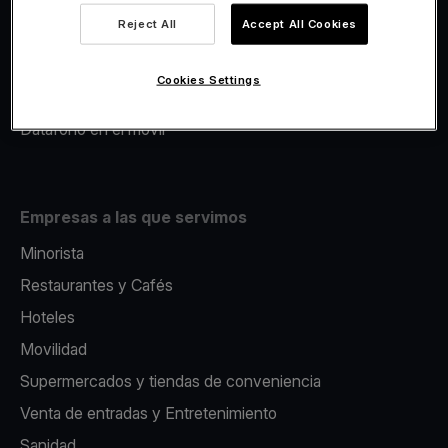
Viva.com Account
Reject All
Accept All Cookies
Avance Comercial
Fiscalidad
Cookies Settings
Emisión
Datáfono en el movil
Empresas a las que servimos
Minorista
Restaurantes y Cafés
Hoteles
Movilidad
Supermercados y tiendas de conveniencia
Venta de entradas y Entretenimiento
Sanidad