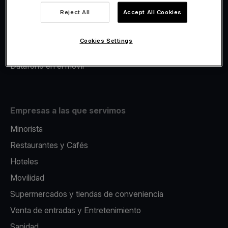
Viva.com Account
Reject All
Accept All Cookies
Avance Comercial
Fiscalidad
Cookies Settings
Emisión
Datáfono en el movil
Empresas a las que servimos
Minorista
Restaurantes y Cafés
Hoteles
Movilidad
Supermercados y tiendas de conveniencia
Venta de entradas y Entretenimiento
Sanidad