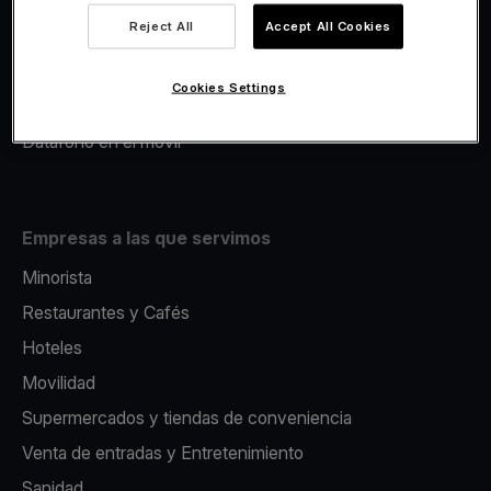
Viva.com Account
Reject All
Accept All Cookies
Avance Comercial
Fiscalidad
Cookies Settings
Emisión
Datáfono en el movil
Empresas a las que servimos
Minorista
Restaurantes y Cafés
Hoteles
Movilidad
Supermercados y tiendas de conveniencia
Venta de entradas y Entretenimiento
Sanidad