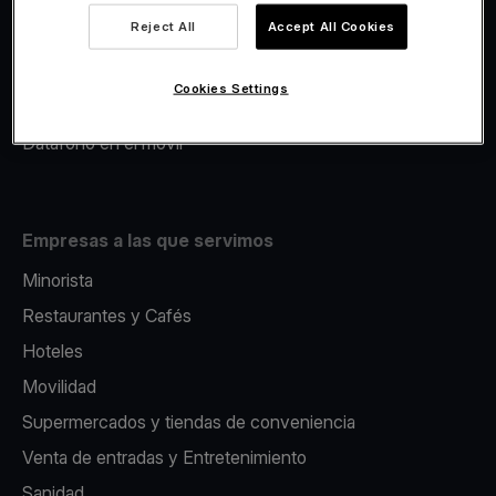
Viva.com Account
Reject All
Accept All Cookies
Avance Comercial
Fiscalidad
Cookies Settings
Emisión
Datáfono en el movil
Empresas a las que servimos
Minorista
Restaurantes y Cafés
Hoteles
Movilidad
Supermercados y tiendas de conveniencia
Venta de entradas y Entretenimiento
Sanidad