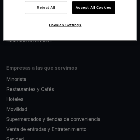
Viva.com Account
Reject All
Accept All Cookies
Avance Comercial
Fiscalidad
Cookies Settings
Emisión
Datáfono en el movil
Empresas a las que servimos
Minorista
Restaurantes y Cafés
Hoteles
Movilidad
Supermercados y tiendas de conveniencia
Venta de entradas y Entretenimiento
Sanidad