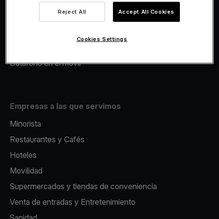
Viva.com Account
Reject All
Accept All Cookies
Avance Comercial
Fiscalidad
Cookies Settings
Emisión
Datáfono en el movil
Empresas a las que servimos
Minorista
Restaurantes y Cafés
Hoteles
Movilidad
Supermercados y tiendas de conveniencia
Venta de entradas y Entretenimiento
Sanidad