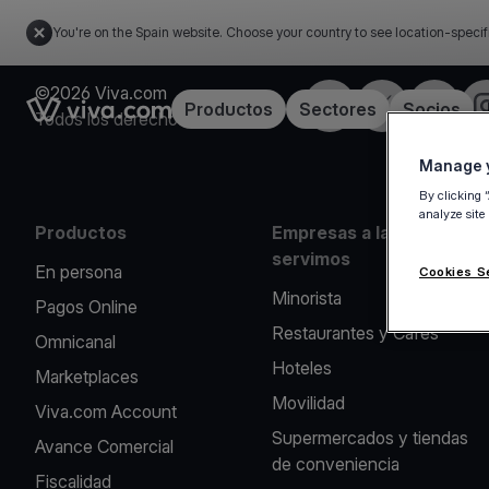
You're on the Spain website. Choose your country to see location-specif
©2026 Viva.com
Facebook
X
LinkedIn
I
Link to the homepage
Productos
Sectores
Socios
Todos los derechos reservados
Manage y
By clicking 
analyze site
Productos
Empresas a las que
servimos
En persona
Cookies S
Minorista
Pagos Online
Restaurantes y Cafés
Omnicanal
Hoteles
Marketplaces
Movilidad
Viva.com Account
Supermercados y tiendas
Avance Comercial
de conveniencia
Fiscalidad