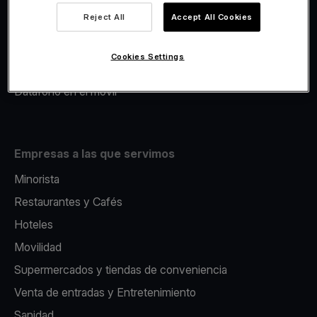
Viva.com Account
Reject All
Accept All Cookies
Avance Comercial
Fiscalidad
Cookies Settings
Emisión
Datáfono en el movil
Empresas a las que servimos
Minorista
Restaurantes y Cafés
Hoteles
Movilidad
Supermercados y tiendas de conveniencia
Venta de entradas y Entretenimiento
Sanidad