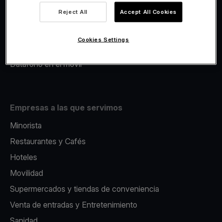
Viva.com Account
Reject All
Accept All Cookies
Avance Comercial
Fiscalidad
Cookies Settings
Emisión
Datáfono en el movil
Empresas a las que servimos
Minorista
Restaurantes y Cafés
Hoteles
Movilidad
Supermercados y tiendas de conveniencia
Venta de entradas y Entretenimiento
Sanidad