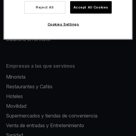
Viva.com Account
Reject All
Accept All Cookies
Avance Comercial
Fiscalidad
Cookies Settings
Emisión
Datáfono en el movil
Empresas a las que servimos
Minorista
Restaurantes y Cafés
Hoteles
Movilidad
Supermercados y tiendas de conveniencia
Venta de entradas y Entretenimiento
Sanidad