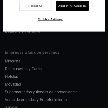
Viva.com Account
Reject All
Accept All Cookies
Avance Comercial
Fiscalidad
Cookies Settings
Emisión
Datáfono en el movil
Empresas a las que servimos
Minorista
Restaurantes y Cafés
Hoteles
Movilidad
Supermercados y tiendas de conveniencia
Venta de entradas y Entretenimiento
Sanidad