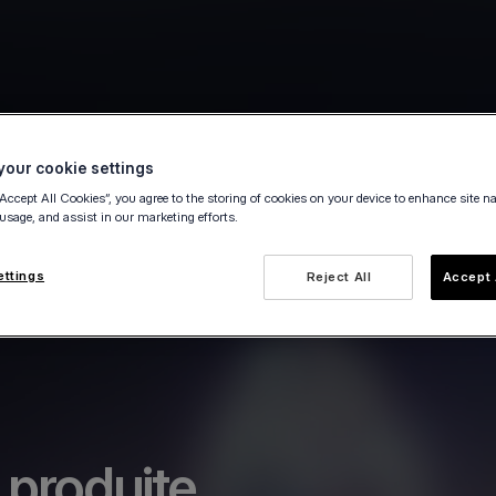
our cookie settings
“Accept All Cookies”, you agree to the storing of cookies on your device to enhance site n
 usage, and assist in our marketing efforts.
ettings
Reject All
Accept 
 produite