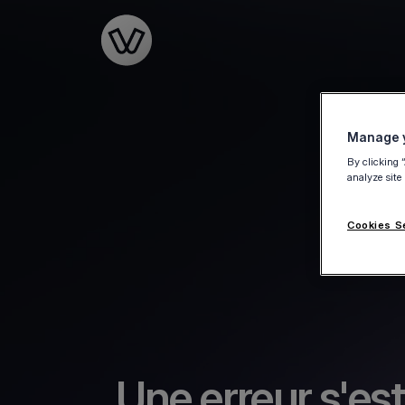
Go to the homepage
Manage y
By clicking 
analyze site
Cookies S
Une erreur s'est