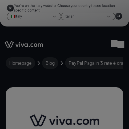
You're on the Italy website. Choose your country to see location-
specific content
Italy
Italian
Link to the homepage
Ope
Homepage
Blog
PayPal Paga in 3 rate è ora d