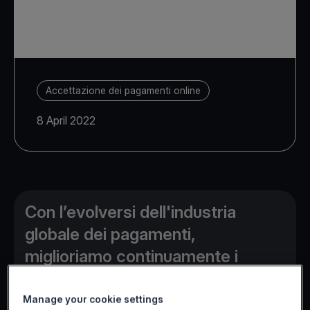
Accettazione dei pagamenti online
8 April 2022
Con l’evolversi dell'industria
globale dei pagamenti,
miglioriamo continuamente i
nostri servizi per continuare a
fornire ai nostri clienti il vantaggio
Manage your cookie settings