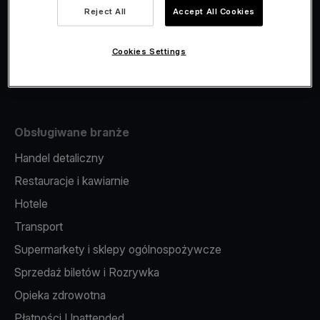
Viva.com Account
Reject All
Accept All Cookies
Fiskalizacja
Wydawanie kart
Cookies Settings
Terminal w telefonie
Obsługiwane branże
Handel detaliczny
Restauracje i kawiarnie
Hotele
Transport
Supermarkety i sklepy ogólnospożywcze
Sprzedaż biletów i Rozrywka
Opieka zdrowotna
Płatności Unattended