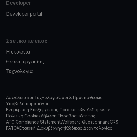
Developer
Developer portal
Σχετικά με εμάς
Η εταιρεία
Θέσεις εργασίας
Τεχνολογία
Ασφάλεια και Τεχνολογία
Όροι & Προϋποθέσεις
Υποβολή παραπόνου
Ενημέρωση Επεξεργασίας Προσωπικών Δεδομένων
Πολιτική Cookies
Δήλωση Προσβασιμότητας
AFC Compliance Statement
Wolfsberg Questionnaire
CRS
FATCA
Εταιρική Διακυβέρνηση
Κώδικας Δεοντολογίας