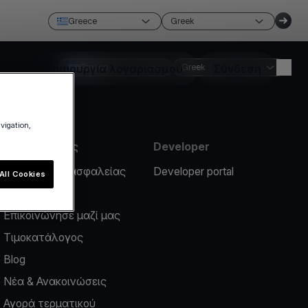
Greece
Greek
Δημιουργία λογαριασμού
Greece
Greek
Σύνδεση
avigation,
Πληροφορίες
Developer
Περιστατικό ασφαλείας
Developer portal
All Cookies
Help center
Επικοινώνησε μαζί μας
Τιμοκατάλογος
Blog
Νέα & Ανακοινώσεις
Αγορά τερματικού