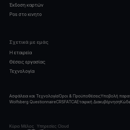
Έκδοση καρτών
Pos στο κινητο
Σχετικά με εμάς
Η εταιρεία
Θέσεις εργασίας
Τεχνολογία
Ασφάλεια και Τεχνολογία
Όροι & Προϋποθέσεις
Υποβολή παρα
Wolfsberg Questionnaire
CRS
FATCA
Εταιρική Διακυβέρνηση
Κώδι
Κύριο Μέλος
Υπηρεσίες Cloud