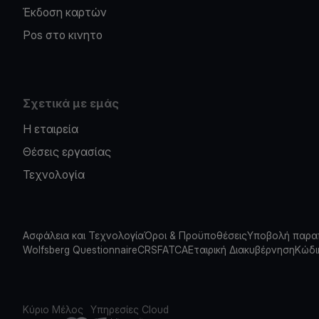
Έκδοση καρτών
Pos στο κινητο
Σχετικά με εμάς
Η εταιρεία
Θέσεις εργασίας
Τεχνολογία
Ασφάλεια και Τεχνολογία
Όροι & Προϋποθέσεις
Υποβολή παρα
Wolfsberg Questionnaire
CRS
FATCA
Εταιρική Διακυβέρνηση
Κώδι
Κύριο Μέλος
Υπηρεσίες Cloud