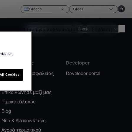
Greece
Greek
Δημιουργία λογαριασμού
Greece
Greek
Σύνδεση
avigation,
Πληροφορίες
Developer
Περιστατικό ασφαλείας
Developer portal
All Cookies
Help center
Επικοινώνησε μαζί μας
Τιμοκατάλογος
Blog
Νέα & Ανακοινώσεις
Αγορά τερματικού