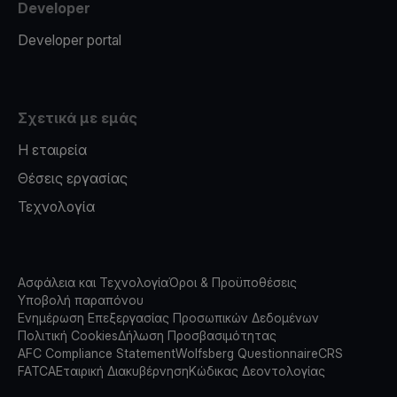
Developer
Developer portal
Σχετικά με εμάς
Η εταιρεία
Θέσεις εργασίας
Τεχνολογία
Ασφάλεια και Τεχνολογία
Όροι & Προϋποθέσεις
Υποβολή παραπόνου
Ενημέρωση Επεξεργασίας Προσωπικών Δεδομένων
Πολιτική Cookies
Δήλωση Προσβασιμότητας
AFC Compliance Statement
Wolfsberg Questionnaire
CRS
FATCA
Εταιρική Διακυβέρνηση
Κώδικας Δεοντολογίας