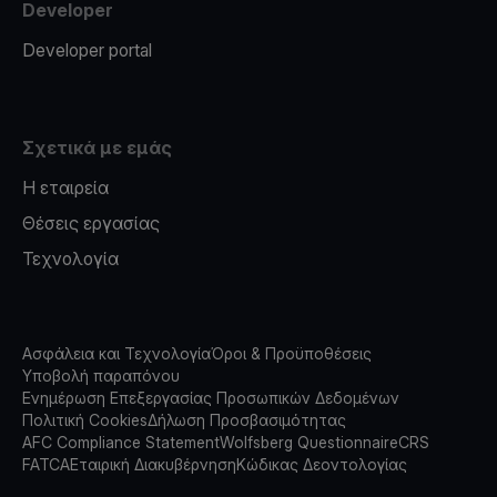
Developer
Developer portal
Σχετικά με εμάς
Η εταιρεία
Θέσεις εργασίας
Τεχνολογία
Ασφάλεια και Τεχνολογία
Όροι & Προϋποθέσεις
Υποβολή παραπόνου
Ενημέρωση Επεξεργασίας Προσωπικών Δεδομένων
Πολιτική Cookies
Δήλωση Προσβασιμότητας
AFC Compliance Statement
Wolfsberg Questionnaire
CRS
FATCA
Εταιρική Διακυβέρνηση
Κώδικας Δεοντολογίας