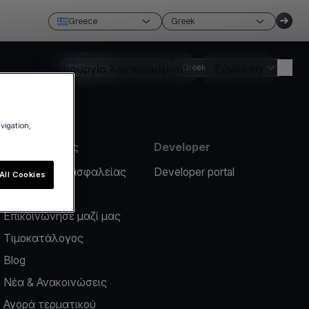
Greece
Greek
Δημιουργία λογαριασμού
Greece
Greek
Σύνδεση
avigation,
Πληροφορίες
Developer
Περιστατικό ασφαλείας
Developer portal
All Cookies
Help center
Επικοινώνησε μαζί μας
Τιμοκατάλογος
Blog
Νέα & Ανακοινώσεις
Αγορά τερματικού