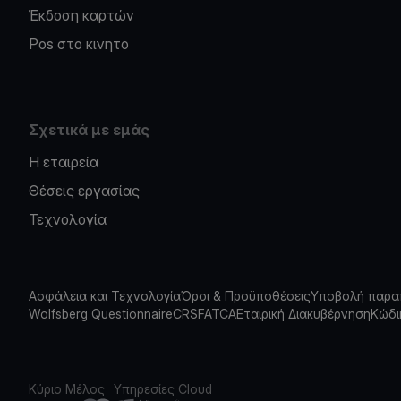
Έκδοση καρτών
Pos στο κινητο
Σχετικά με εμάς
Η εταιρεία
Θέσεις εργασίας
Τεχνολογία
Ασφάλεια και Τεχνολογία
Όροι & Προϋποθέσεις
Υποβολή παρα
Wolfsberg Questionnaire
CRS
FATCA
Εταιρική Διακυβέρνηση
Κώδι
Κύριο Μέλος
Υπηρεσίες Cloud