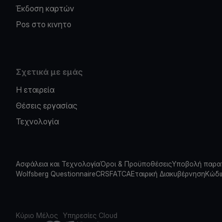
Έκδοση καρτών
Pos στο κινητο
Σχετικά με εμάς
Η εταιρεία
Θέσεις εργασίας
Τεχνολογία
Ασφάλεια και Τεχνολογία
Όροι & Προϋποθέσεις
Υποβολή παρα
Wolfsberg Questionnaire
CRS
FATCA
Εταιρική Διακυβέρνηση
Κώδι
Κύριο Μέλος
Υπηρεσίες Cloud