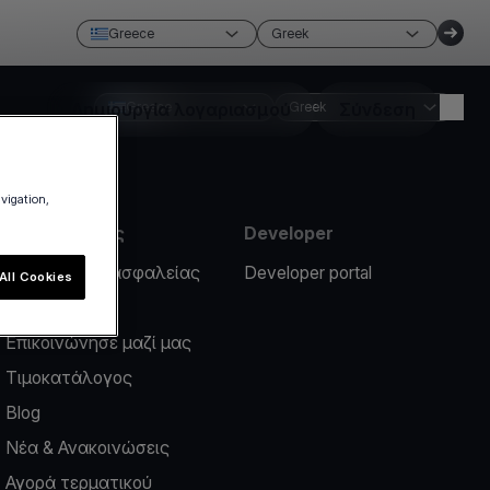
Greece
Greek
Δημιουργία λογαριασμού
Greece
Greek
Σύνδεση
avigation,
Πληροφορίες
Developer
Περιστατικό ασφαλείας
Developer portal
All Cookies
Help center
Επικοινώνησε μαζί μας
Τιμοκατάλογος
Blog
Νέα & Ανακοινώσεις
Αγορά τερματικού