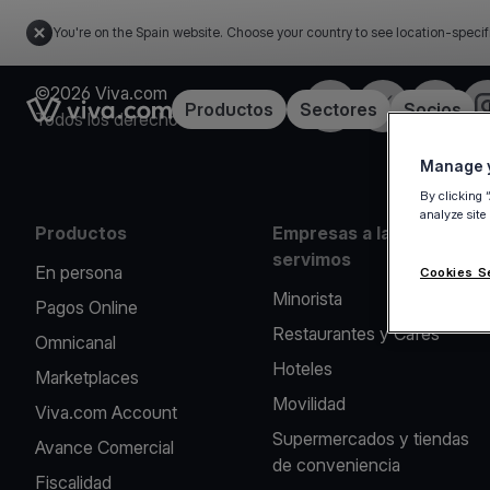
You're on the Spain website. Choose your country to see location-specif
©2026 Viva.com
Facebook
X
LinkedIn
I
Link to the homepage
Productos
Sectores
Socios
Todos los derechos reservados
Manage y
By clicking 
analyze site
Productos
Empresas a las que
servimos
En persona
Cookies S
Minorista
Pagos Online
Restaurantes y Cafés
Omnicanal
Hoteles
Marketplaces
Movilidad
Viva.com Account
Supermercados y tiendas
Avance Comercial
de conveniencia
Fiscalidad