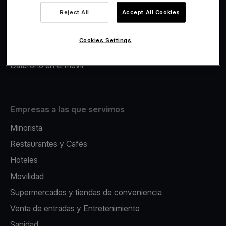
Viva.com Account
Reject All
Accept All Cookies
Avance Comercial
Fiscalidad
Cookies Settings
Emisión
Datáfono en el movil
Empresas a las que servimos
Minorista
Restaurantes y Cafés
Hoteles
Movilidad
Supermercados y tiendas de conveniencia
Venta de entradas y Entretenimiento
Sanidad