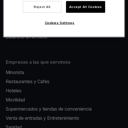
Viva.com Account
Reject All
Accept All Cookies
Avance Comercial
Fiscalidad
Cookies Settings
Emisión
Datáfono en el movil
Empresas a las que servimos
Minorista
Restaurantes y Cafés
Hoteles
Movilidad
Supermercados y tiendas de conveniencia
Venta de entradas y Entretenimiento
Sanidad