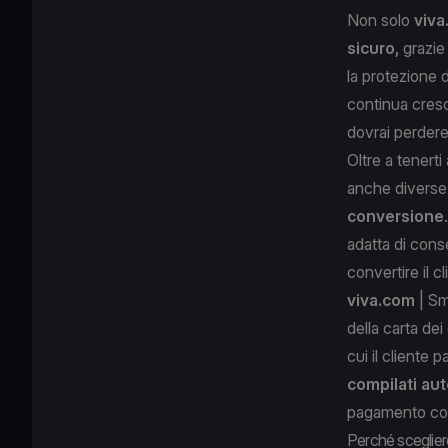
Non solo
viva
sicuro,
grazie
la protezione di
continua cresc
dovrai perdere
Oltre a tenerti
anche diverse
conversione
adatta di cons
convertire il cl
viva.com
| Sm
della carta dei
cui il cliente 
compilati au
pagamento c
Perché sceglier