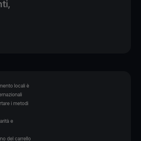
ti,
mento locali è
rnazionali
rtare i metodi
arità e
no del carrello