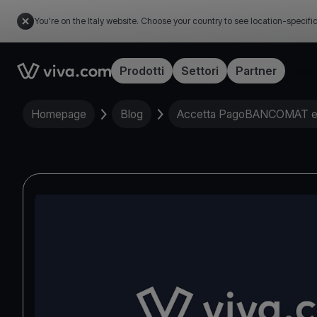
You're on the Italy website. Choose your country to see location-specifi
Link to the homepage
Prodotti
Settori
Partner
Tari
Homepage
Blog
Accetta PagoBANCOMAT e