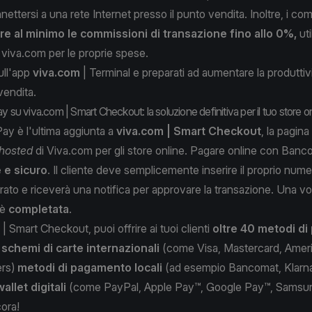
nettersi a una rete Internet presso il punto vendita. Inoltre, i co
rre al minimo le commissioni di transazione fino allo 0%,
uti
o viva.com per le proprie spese.
ll
'app
viva.com
| Terminal
e preparati ad aumentare la produttivi
vendita.
 viva.com | Smart Checkout: la soluzione definitiva per il tuo store on
 è l'ultima aggiunta a
viva.com | Smart Checkout
, la pagin
hosted
di Viva.com per gli store online. Pagare online con Ban
e e sicuro
. Il cliente deve semplicemente inserire il proprio nume
strato e riceverà una notifica per approvare la transazione. Una vo
 è
completata
.
| Smart Checkout, puoi offrire ai tuoi clienti
oltre 40 metodi d
a
schemi di carte internazionali
(come Visa, Mastercard, Amer
ers)
metodi di pagamento locali
(ad esempio Bancomat, Klarn
wallet digitali
(come PayPal, Apple Pay™, Google Pay™, Samsu
cora!