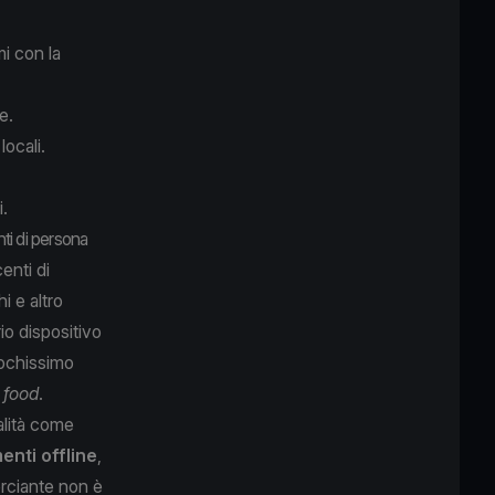
mi con la
e.
locali.
.
i di persona
enti di
i e altro
io dispositivo
pochissimo
 food
.
alità come
nti offline
,
rciante non è