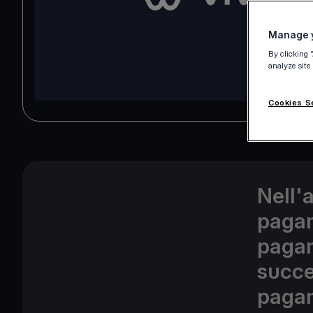
Manage y
By clicking 
analyze site
Cookies S
Nell'
pagam
pagam
succe
pagam