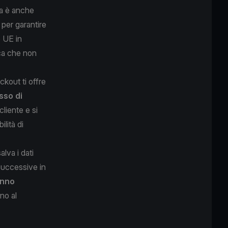
a è anche
 per garantire
e UE in
ica che non
kout ti offre
asso di
cliente e si
lità di
alva i dati
 successive in
anno
no al