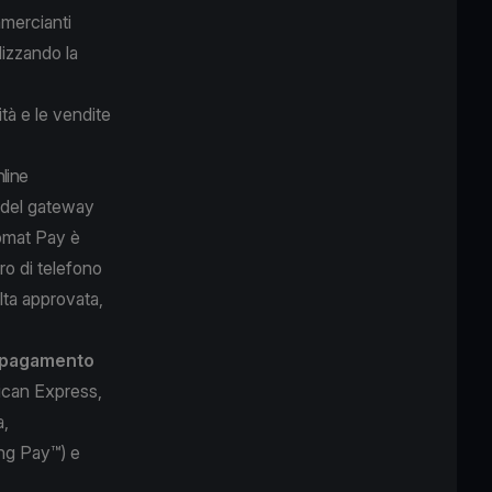
mmercianti
lizzando la
tà e le vendite
line
a del gateway
comat Pay è
ro di telefono
lta approvata,
i pagamento
ican Express,
a,
ng Pay™) e