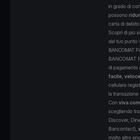
in grado di con
possono
ridu
carta di debit
Scopri di più su
del tuo punto 
BANCOMAT Pay su
BANCOMAT Pay
di pagamento
facile, veloc
cellulare regi
la transazione
Con
viva.com
scegliendo tr
Discover, Din
Bancontact),
molto altro an