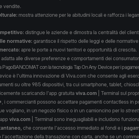
e vendite.
ulturale:
mostra attenzione per le abitudini locali e rafforza i lega
mpetitivo:
distingue le aziende e dimostra la centralità del client
lle normative:
garantisce il rispetto delle leggi e delle normative 
 mercato:
apre le porte a nuovi territori e opportunità di crescita.
i adatta alle diverse preferenze e comportamenti dei consumatori
ra PagoBANCOMAT con la tecnologia Tap On Any Device per i pagament
ice è l'ultima innovazione di Viva.com che consente agli eserc
enti su oltre 985 dispositivi, tra cui smartphone, tablet, chiosch
icemente scaricando l'app gratuita
viva.com
| Terminal sul propr
*, i commercianti possono accettare pagamenti contactless in 
 vogliano, in un negozio fisico o in un camioncino per lo
street
l'app
viva.com
| Terminal sono ineguagliabili e includono funzion
tantaneo,
che consente l'accesso immediato ai fondi e i
pagame
 l'accettazione della transazione con carta, anche se un comme