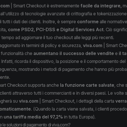
.com
| Smart Checkout è estremamente
facile da integrare,
m
 all'utilizzo di tecnologie avanzate di crittografia e tokenizzazione
 tutti i dati dei clienti. Inoltre, è sempre
conforme
alle normativ
ita
, come PSD2, PCI-DSS e Digital Services Act
. Ciò signif
 tempo ad aggiornare il tuo checkout alle leggi più recenti.
 aggiornato in termini di policy e sicurezza,
viva.com
| Smart Chec
 funzionalità che
aumentano il successo delle vendite
e
il t
. Infatti, ricorda il dispositivo, la posizione e il comportamento del 
eguenza, mostrando i metodi di pagamento che hanno più probabi
iente.
art Checkout supporta anche
la funzione carte salvate
, che s
 clienti attraverso tutti i commercianti e in diversi paesi. Le volte
pagherà su
viva.com
| Smart Checkout, i dettagli della carta
verr
tomaticamente
. (Quando la carta viene salvata, i clienti procedo
on
una tariffa media del 97,2%
in tutta Europa).
e le soluzioni di pagamento di viva.com?