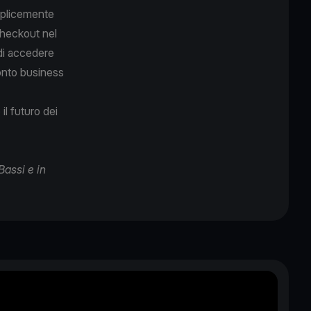
mplicemente
heckout nel
di accedere
onto business
il futuro dei
Bassi e in