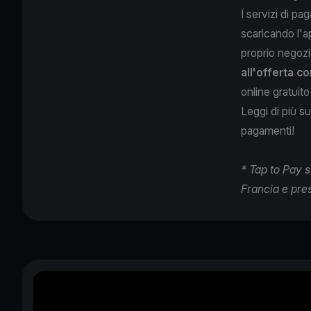
I servizi di p
scaricando l'a
proprio negozi
all'offerta c
online gratuit
Leggi di più s
pagamenti!
* Tap to Pay s
Francia e pres