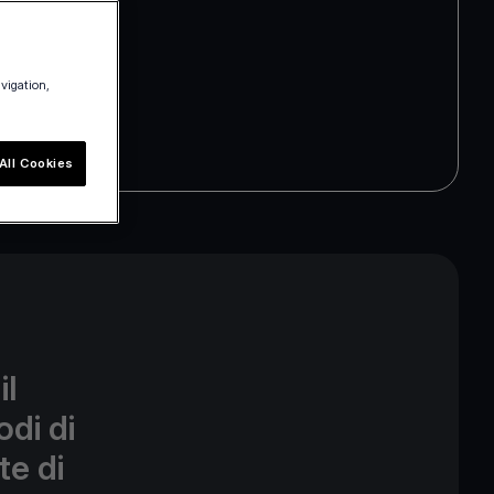
avigation,
All Cookies
il
di di
te di