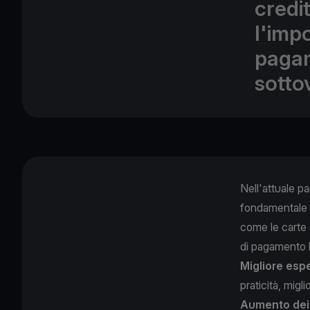
credit
l'imp
pagam
sotto
Nell'attuale p
fondamentale p
come le carte d
di pagamento l
Migliore espe
praticità, migl
Aumento dei 