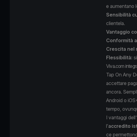
e aumentano l
Sensibilità c
clientela.
Vantaggio co
Conformità a
Crescita nel
Flessibilità:
s
Viva.com integ
Tap On Any Dev
accettare pagam
ancora. Sempl
Android o iOS
tempo, ovunque
I vantaggi del
l’
accredito is
ce permettono