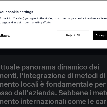
our cookie settings
“Accept All Cookies”, you agree to the storing of cookies on your device to enhance site n
 usage, and assist in our marketing efforts.
11 April 2024
ettings
Reject All
Accept 
attuale panorama dinamico dei
enti, l'integrazione di metodi di
ento locali è fondamentale per 
sso dell'azienda. Sebbene i meto
ento internazionali come le car