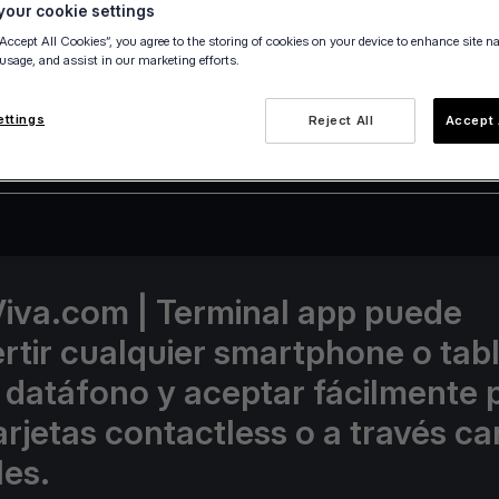
our cookie settings
“Accept All Cookies”, you agree to the storing of cookies on your device to enhance site n
 usage, and assist in our marketing efforts.
ettings
Reject All
Accept 
4 February 2022
iva.com | Terminal app puede
rtir cualquier smartphone o tab
 datáfono y aceptar fácilmente
arjetas contactless o a través ca
les.