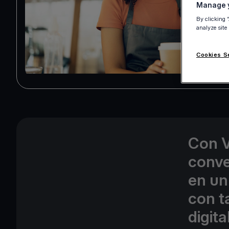
Manage y
By clicking 
analyze site
Cookies S
Con V
conve
en un
con t
digita