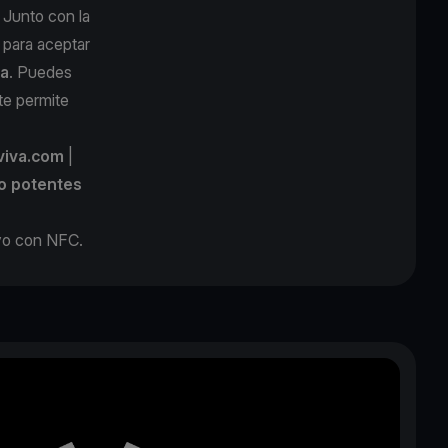
. Junto con la
s para aceptar
sa
.
Puedes
 te permite
viva.com
|
o potentes
ivo con NFC.