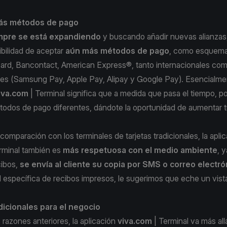
más métodos de pago
mpre se está expandiendo
y buscando añadir nuevas alianzas
sibilidad de aceptar
aún más métodos de pago
, como esquemas
card, Bancontact, American Express®, tanto internacionales com
ales (Samsung Pay, Apple Pay, Alipay y Google Pay). Esencialme
iva.com
| Terminal significa que a medida que pasa el tiempo, p
odos de pago diferentes, dándote la oportunidad de aumentar t
 comparación con los terminales de tarjetas tradicionales, la apli
erminal también es
más respetuosa con el medio ambiente
, 
cibos,
se envía al cliente su copia por SMS o correo electró
 específica de recibos impresos, le sugerimos que eche un vis
dicionales para el negocio
razones anteriores, la aplicación
viva.com
| Terminal va más all