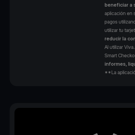
beneficiar a
aplicación en 
pagos utilizan
utilizar tu tar
reducir la c
Al utilizar V
Smart Checko
informes, liq
**La aplicac