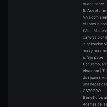
puede hacer.
5. Aceptar 
Viva.com
sie
clientes la po
(Visa, Master
carteras digit
la aplicación
v
más y más mét
6. Sin papel
Por último, en
viva.com
| T
de imprimir re
una necesidad
CS30PRO.
Beneficios a
Además de las 