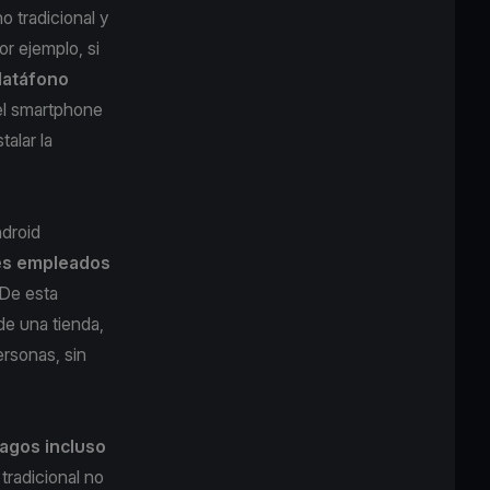
o tradicional y
r ejemplo, si
datáfono
 el smartphone
alar la
ndroid
es
empleados
 De esta
de una tienda,
ersonas, sin
agos incluso
tradicional no