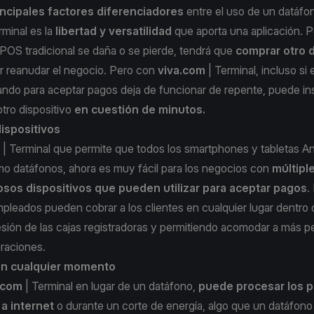
incipales factores diferenciadores
entre el uso de un datáfon
rminal es la
libertad y versatilidad
que aporta una aplicación. Po
 POS tradicional se daña o se pierde, tendrá que
comprar otro 
r reanudar el negocio. Pero con
viva.com
| Terminal
, incluso si
zando para aceptar pagos deja de funcionar de repente, puede inst
otro dispositivo
en cuestión de minutos.
dispositivos
m
| Terminal que permite que todos los smartphones y tabletas A
o datáfonos, ahora es muy fácil para los negocios con
múltipl
sos dispositivos que pueden utilizar para aceptar pagos
.
pleados pueden cobrar a los clientes en cualquier lugar dentro 
resión de las cajas registradoras y permitiendo acomodar a más p
raciones.
en cualquier momento
.com
| Terminal en lugar de un datáfono,
puede procesar los p
a internet
o durante un corte de energía, algo que un datáfono 