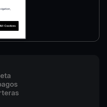
avigation,
All Cookies
leta
 pagos
rteras