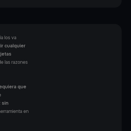
a los va
r cualquier
jetas
de las razones
equiera que
e
;
sin
herramienta en