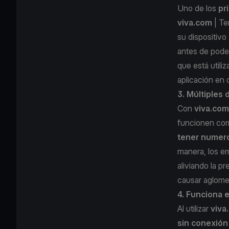
Uno de los
pr
viva.com
| Te
su dispositivo
antes de pode
que está utili
aplicación
en 
3. Múltiples 
Con
viva.co
funcionen com
tener numero
manera, los em
aliviando la p
causar aglome
4. Funciona 
Al utilizar
viva
sin conexión 