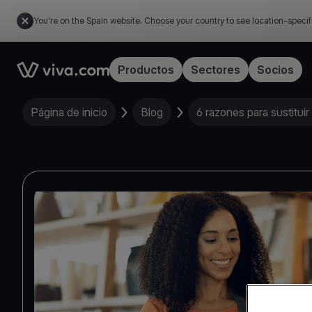
You're on the Spain website. Choose your country to see location-specif
Link to the homepage
Productos
Sectores
Socios
Página de inicio
Blog
6 razones para sustitui