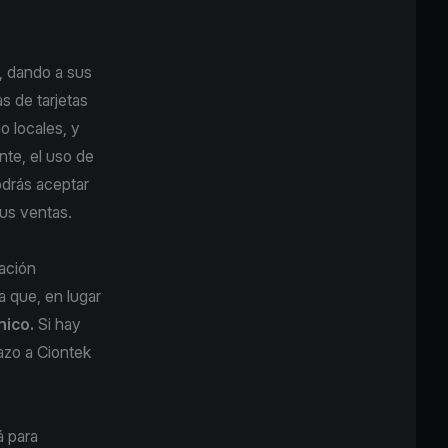
, dando a sus
 de tarjetas
o locales, y
nte, el uso de
odrás aceptar
us ventas.
cación
ya que, en lugar
nico.
Si hay
tazo a
Ciontek
á para